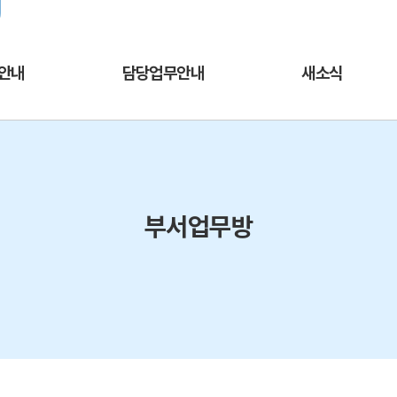
주메뉴바로가기
본문바로가기
열린서울교육
교육청 채널추가
서울교육소식을 
안내
담당업무안내
새소식
부서업무방