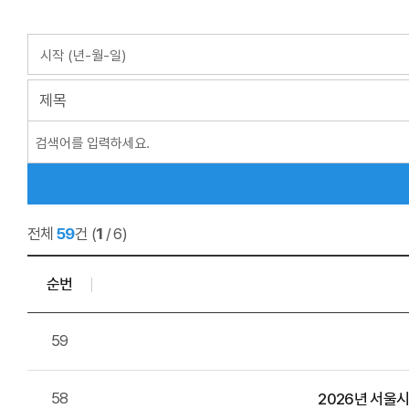
전체
59
건
(
1
/ 6)
순번
59
58
2026년 서울