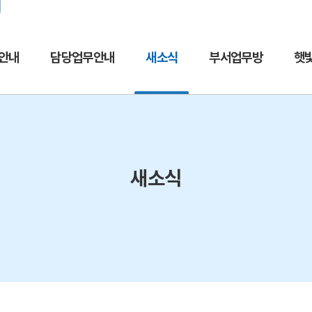
주메뉴바로가기
본문바로가기
열린서울교육
교육청 채널추가
서울교육소식을 
안내
담당업무안내
새소식
부서업무방
햇
새소식