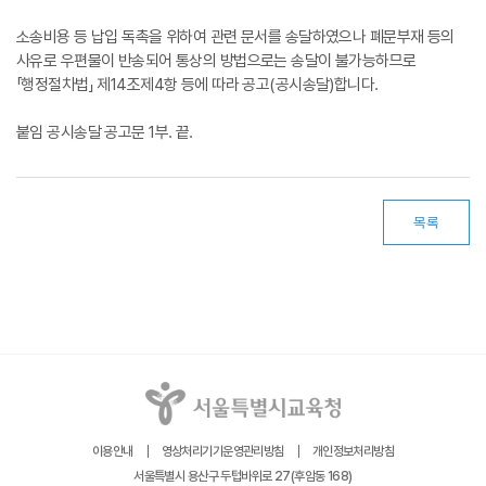
소송비용 등 납입 독촉을 위하여 관련 문서를 송달하였으나 폐문부재 등의
사유로 우편물이 반송되어 통상의 방법으로는 송달이 불가능하므로
「행정절차법」 제14조제4항 등에 따라 공고(공시송달)합니다.
붙임 공시송달 공고문 1부. 끝.
목록
이용안내
영상처리기기운영관리방침
개인정보처리방침
서울특별시 용산구 두텁바위로 27(후암동 168)