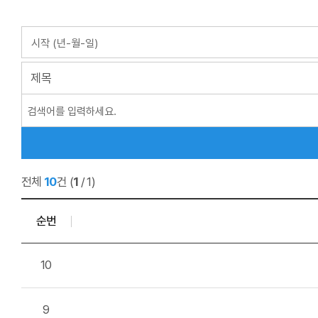
전체
10
건
(
1
/ 1)
순번
10
9