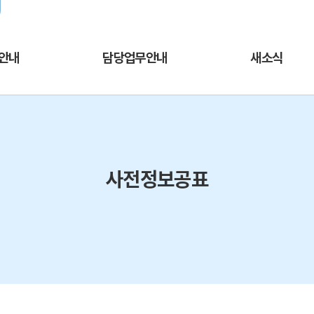
주메뉴바로가기
본문바로가기
열린서울교육
교육청 채널추가
서울교육소식을 
안내
담당업무안내
새소식
사전정보공표