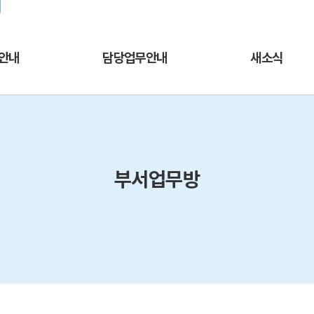
주메뉴바로가기
본문바로가기
열린서울교육
교육청 채널추가
서울교육소식을 
안내
담당업무안내
새소식
부서업무방