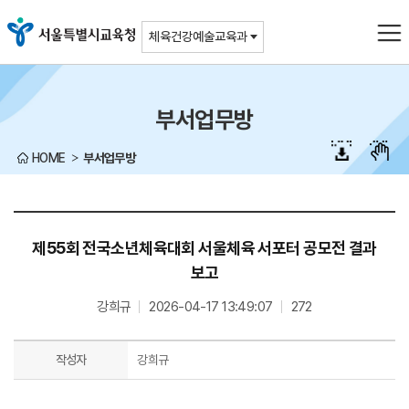
주메뉴바로가기
본문바로가기
체육건강예술교육과
부서업무방
HOME
부서업무방
제55회 전국소년체육대회 서울체육 서포터 공모전 결과
보고
강희규
2026-04-17 13:49:07
272
작성자
강희규