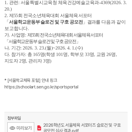
1.
관련
:
서울특별시교육청 체육건강예술교육과
-4369(2026. 3.
20.)
2.
제
55
회 전국소년체육대회
서울체육 서포터
「
서울학교운동부 슬로건 및 구호 공모전
」
결과를
다음과 같이
보고합니다
.
가
.
사업명
:
제
55
회 전국소년체육대회
서울체
육 서포터
「
서울학교운동부 슬로건 및 구호 공모전
」
나
.
기간
: 2026. 3. 23.(
월
)~2026. 4. 1.(
수
)
다
.
참가자
:
총
165
명
(
학생
101
명
,
학부모
33
명
,
교원
26
명
,
지도자
2
명
,
관리자
3
명
)
* [서울학교체육 포털] 안내 링크
https://schoolart.sen.go.kr/sportsportal
첨부파일
2026학년도 서울체육 서포터즈 슬로건 및 구호
미리보기
공모전 심사 결과.pdf