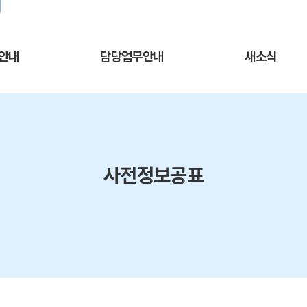
주메뉴바로가기
본문바로가기
열린서울교육
교육청 채널추가
서울교육소식을 
안내
담당업무안내
새소식
사전정보공표