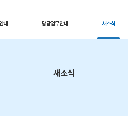
주메뉴바로가기
본문바로가기
열린서울교육
교육청 채널추가
서울교육소식을 
안내
담당업무안내
새소식
새소식