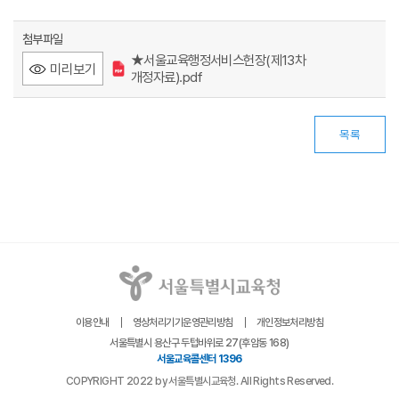
첨부파일
★서울교육행정서비스헌장(제13차
미리보기
개정자료).pdf
목록
이용안내
영상처리기기운영관리방침
개인정보처리방침
서울특별시 용산구 두텁바위로 27(후암동 168)
서울교육콜센터 1396
COPYRIGHT 2022 by 서울특별시교육청. All Rights Reserved.