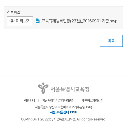
첨부파일
미리보기
교육규제등록현황(23건)_20160901 기준.hwp
목록
이용안내
영상처리기기운영관리방침
개인정보처리방침
서울특별시 용산구 두텁바위로 27(후암동 168)
서울교육콜센터 1396
COPYRIGHT 2022 by 서울특별시교육청. All Rights Reserved.