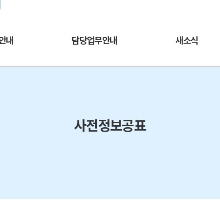
주메뉴바로가기
본문바로가기
열린서울교육
교육청 채널추가
서울교육소식을 
안내
담당업무안내
새소식
사전정보공표